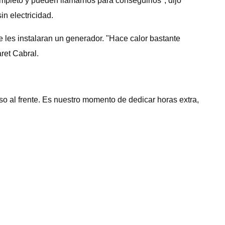
mpleto y pueden llamarnos para conseguirlos", dijo
n electricidad.
es instalaran un generador. "Hace calor bastante
ret Cabral.
o al frente. Es nuestro momento de dedicar horas extra,