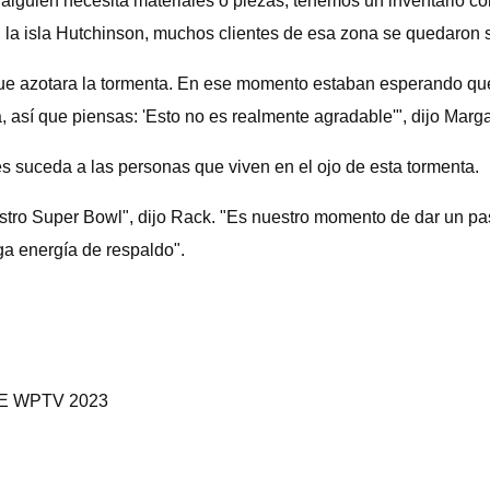
alguien necesita materiales o piezas, tenemos un inventario co
 la isla Hutchinson, muchos clientes de esa zona se quedaron si
 azotara la tormenta. En ese momento estaban esperando que l
 así que piensas: 'Esto no es realmente agradable'", dijo Marga
s suceda a las personas que viven en el ojo de esta tormenta.
tro Super Bowl", dijo Rack. "Es nuestro momento de dar un pas
ga energía de respaldo".
E WPTV 2023