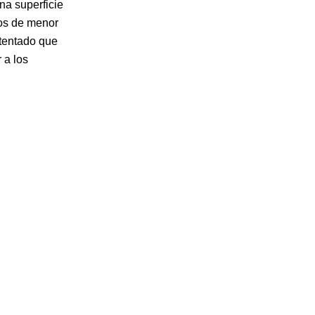
na superficie
tos de menor
atentado que
 a los