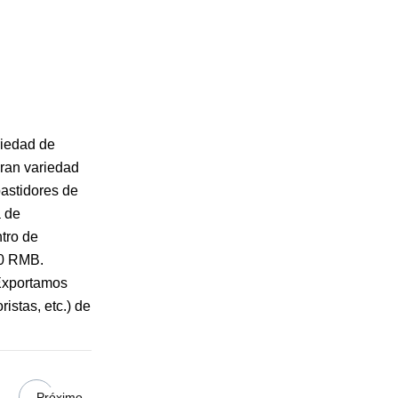
riedad de
gran variedad
astidores de
a de
ntro de
00 RMB.
 Exportamos
istas, etc.) de
Próximo