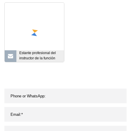
deportes, máquina
de fuerza, levantamiento
cardiovascular, equipo de
de pesas, sentadillas de
Fitness
alto tirón
Estante profesional del
instructor de la función
del equipo del gimnasio
de la aptitud