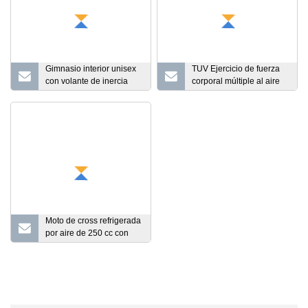
Gimnasio interior unisex
TUV Ejercicio de fuerza
con volante de inercia
corporal múltiple al aire
ajustable en altura,
libre Entrenamiento
bicicleta giratoria,
Artículos deportivos
ejercicio cardiovascular,
Entrenamiento callejero
equipo de entrenamiento
Estación de gimnasio
para mantenerse en
Máquina Gimnasio en
forma
casa Monkey Bar
Gimnasio múltiple al aire
libre Equipo de ejercicios
Moto de cross refrigerada
por aire de 250 cc con
EPA