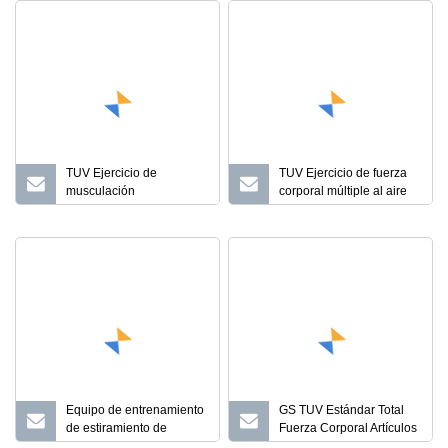
TUV Ejercicio de
TUV Ejercicio de fuerza
musculación
corporal múltiple al aire
Entrenamiento de fuerza
libre Entrenamiento
Artículos deportivos
Artículos deportivos
Entrenamiento en la calle
Entrenamiento callejero
Gimnasio en casa
Estación de gimnasio
Estación de máquina
Máquina Gimnasio en
Andador plano doble
casa Monkey Bar
Equipo comercial de
Gimnasio múltiple al aire
ejercicios al aire libre
libre Equipo de ejercicios
Equipo de entrenamiento
GS TUV Estándar Total
de estiramiento de
Fuerza Corporal Artículos
espalda para
Deportivos Entrenamiento