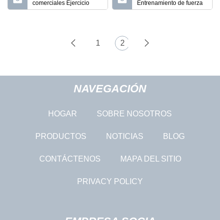
comerciales Ejercicio
Entrenamiento de fuerza
Fuerza Equipo de fitness
Deportes de interior y
Equipo de gimnasio para
entretenimiento Equipo
entrenamiento en casa
de ejercicios Equipo de
ejercicio Fila vertical
1
2
NAVEGACIÓN
HOGAR
SOBRE NOSOTROS
PRODUCTOS
NOTICIAS
BLOG
CONTÁCTENOS
MAPA DEL SITIO
PRIVACY POLICY