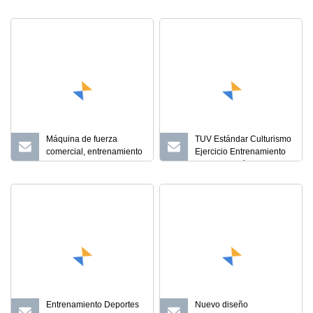
entrenamiento de fuerza
Entrenamiento en la Calle
muscular isocinética
Máquina de Gimnasio en
profesional para
Casa Monkey Bar Multi
personas mayores
Comercial Equipo de
Ejercicios al Aire Libre
Máquina de fuerza
TUV Estándar Culturismo
comercial, entrenamiento
Ejercicio Entrenamiento
deportivo, sentadilla
de fuerza Artículos
eléctrica para culturismo,
deportivos Entrenamiento
estante de entrenamiento
en la calle Estación de
todo en uno, multi
gimnasio Máquina Sky
Stepper Equipo comercial
de ejercicios al aire libre
Entrenamiento Deportes
Nuevo diseño