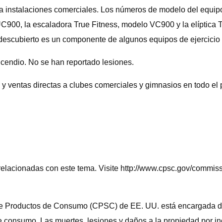
ra instalaciones comerciales. Los números de modelo del equipo 
 UC900, la escaladora True Fitness, modelo VC900 y la elíptica
descubierto es un componente de algunos equipos de ejercicio 
incendio. No se han reportado lesiones.
s y ventas directas a clubes comerciales y gimnasios en todo e
elacionadas con este tema. Visite http://www.cpsc.gov/commiss
Productos de Consumo (CPSC) de EE. UU. está encargada de pr
e consumo. Las muertes, lesiones y daños a la propiedad por i